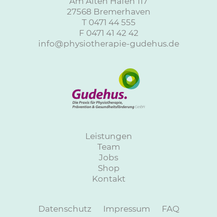
Am Alten Hafen 117
27568 Bremerhaven
T
0471 44 555
F 0471 41 42 42
info@physiotherapie-gudehus.de
Leistungen
Team
Jobs
Shop
Kontakt
Datenschutz
Impressum
FAQ