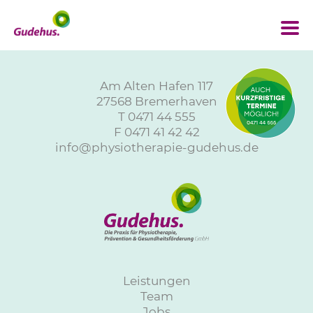
Am Alten Hafen 117
27568 Bremerhaven
T
0471 44 555
F 0471 41 42 42
info@physiotherapie-gudehus.de
Leistungen
Team
Jobs