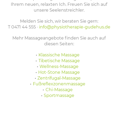
Ihrem neuen, relaxten Ich. Freuen Sie sich auf
unsere Seelenstreichler.
Melden Sie sich, wir beraten Sie gern:
T 0471 44 555 ·
info@physiotherapie-gudehus.de
Mehr Massageangebote finden Sie auch auf
diesen Seiten:
Klassische Massage
Tibetische Massage
Wellness-Massage
Hot-Stone Massage
Zentrifugal-Massage
Fußreflexzonenmassage
Chi-Massage
Sportmassage