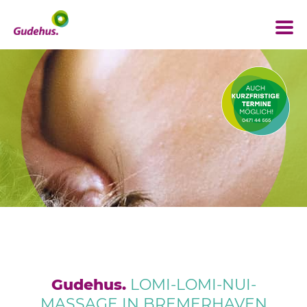
Gudehus.
LOMI-LOMI-NUI-
MASSAGE IN BREMERHAVEN